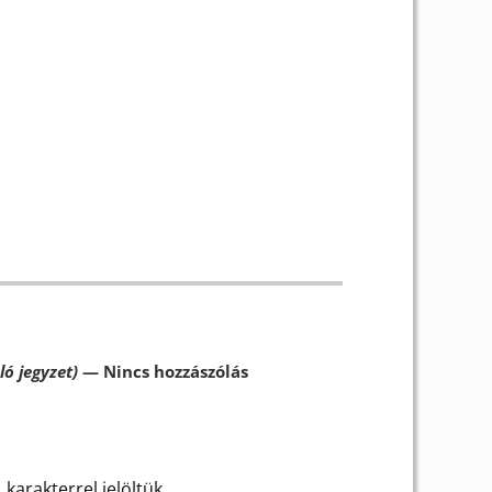
ló jegyzet)
— Nincs hozzászólás
karakterrel jelöltük