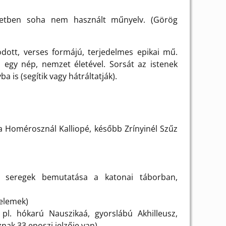
életben soha nem használt műnyelv. (Görög
ott, verses formájú, terjedelmes epikai mű.
 egy nép, nemzet életével. Sorsát az istenek
a is (segítik vagy hátráltatják).
a Homérosznál Kalliopé, később Zrínyinél Szűz
 seregek bemutatása a katonai táborban,
 elemek)
 pl. hókarú Nauszikaá, gyorslábú Akhilleusz,
ak 33 eposzi jelzője van)