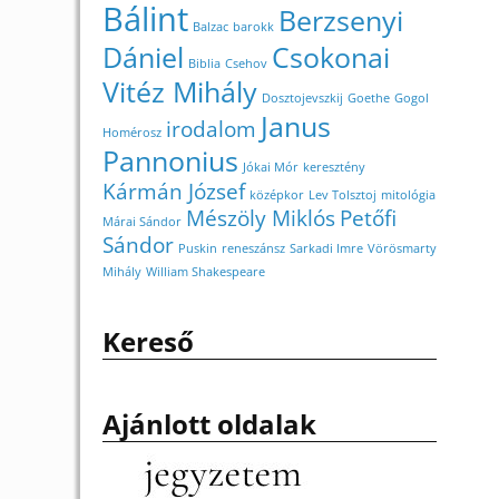
Bálint
Berzsenyi
Balzac
barokk
Dániel
Csokonai
Biblia
Csehov
Vitéz Mihály
Dosztojevszkij
Goethe
Gogol
Janus
irodalom
Homérosz
Pannonius
Jókai Mór
keresztény
Kármán József
középkor
Lev Tolsztoj
mitológia
Mészöly Miklós
Petőfi
Márai Sándor
Sándor
Puskin
reneszánsz
Sarkadi Imre
Vörösmarty
Mihály
William Shakespeare
Kereső
Ajánlott oldalak