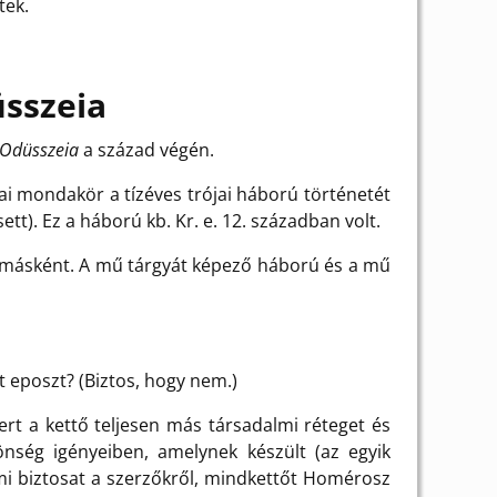
tek.
üsszeia
Odüsszeia
a század végén.
jai mondakör a tízéves trójai háború történetét
tt). Ez a háború kb. Kr. e. 12. században volt.
 másként. A mű tárgyát képező háború és a mű
két eposzt? (Biztos, hogy nem.)
rt a kettő teljesen más társadalmi réteget és
ség igényeiben, amelynek készült (az egyik
mi biztosat a szerzőkről, mindkettőt Homérosz