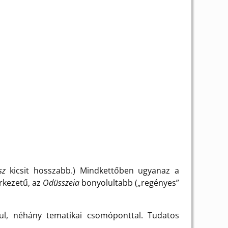
sz
kicsit hosszabb.) Mindkettőben ugyanaz a
rkezetű, az
Odüsszeia
bonyolultabb („regényes”
l, néhány tematikai csomóponttal. Tudatos