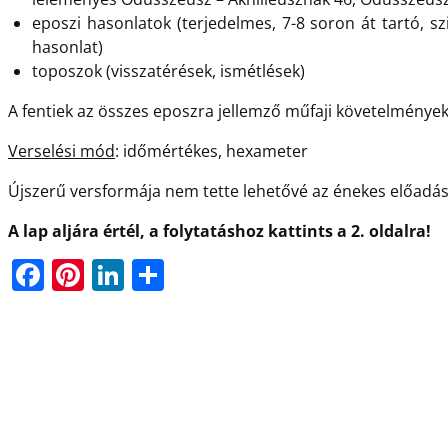
eposzi hasonlatok (terjedelmes, 7-8 soron át tartó, szi
hasonlat)
toposzok (visszatérések, ismétlések)
A fentiek az összes eposzra jellemző műfaji követelmények
Verselési mód
: időmértékes, hexameter
Újszerű versformája nem tette lehetővé az énekes előadás
A lap aljára értél, a folytatáshoz kattints a 2. oldalra!
F
Pi
Li
O
a
nt
n
ss
c
er
k
z
e
e
e
a
b
st
dI
m
o
n
e