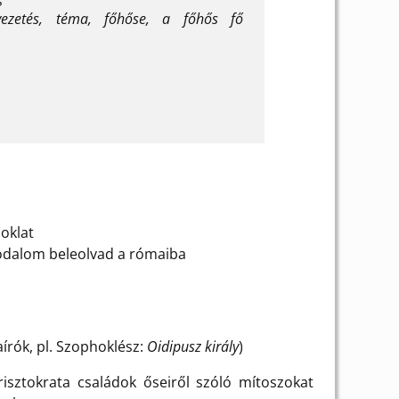
yvezetés, téma, főhőse, a főhős fő
noklat
irodalom beleolvad a rómaiba
írók, pl. Szophoklész:
Oidipusz király
)
isztokrata családok őseiről szóló mítoszokat