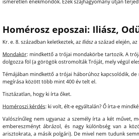
ismeretlen énekmondók. Ezek szájhagyomány útján terjed
Homérosz eposzai: Iliász, Od
Kr. e. 8. században keletkeztek, az
Iliász
a század elején, az
Mondakör
: mindkettő a trójai mondakörbe tartozik. A tró
dolgozza föl (a görögök ostromolták Tróját, mely végül elese
Témájában mindkettő a trójai háborúhoz kapcsolódik, de
megírása között több mint 400 év telt el.
Tisztázatlan, hogy ki írta őket.
Homéroszi kérdés
: ki volt, élt-e egyáltalán? Ő írta-e mind
Valószínűleg nem ugyanaz a személy írta a két művet, me
embereszményt ábrázol, és nagy különbség van a közön
arisztokrata, a másik polgári). De mivel nem tudunk sem