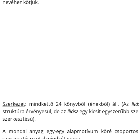
nevéhez kötjük.
Szerkezet
: mindkettő 24 könyvből (énekből) áll. (Az
Iliá
struktúra érvényesül, de az
Iliász
egy kicsit egyszerűbb sze
szerkesztésű).
A mondai anyag egy-egy alapmotívum köré csoportosu
szerkesztésre utal mindkét eposz.