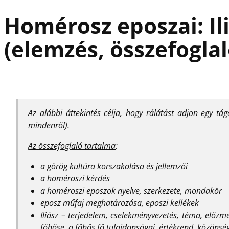
Homérosz eposzai: Il
(elemzés, összefoglal
Az alábbi áttekintés célja, hogy rálátást adjon egy t
mindenről).
Az összefoglaló tartalma
:
a görög kultúra korszakolása és jellemzői
a homéroszi kérdés
a homéroszi eposzok nyelve, szerkezete, mondakör
eposz műfaj meghatározása, eposzi kellékek
Iliász – terjedelem, cselekményvezetés, téma, előzm
főhőse, a főhős fő tulajdonságai, értékrend. közönsé