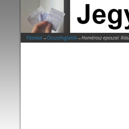
Főoldal
→
Összefoglalók
→
Homérosz eposzai: Iliás