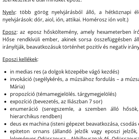
Nyelv
: több görög nyelvjárásból álló, a hétköznapi 
nyelvjárások: dór, aiol, ión, attikai. Homérosz ión volt.)
Eposz
: az eposz hősköltemény, amely hexameterben íród
Hőse rendkívüli ember, akinek sorsa összefüggésben áll
irányítják, beavatkozásuk történhet pozitív és negatív irányb
Eposzi kellékek
:
in medias res (a dolgok közepébe vágó kezdés)
invokáció (segélykérés, a múzsához fordulás – a múzs
Mária)
propozíció (témamegjelölés. tárgymegjelölés)
expozíció (bevezetés, az Iliászban 7 sor)
enumeráció (seregszemle, a szemben álló hősök,
hierarchikus rendben)
deus ex machina (isteni gépezet beavatkozása, csodás
epiteton ornans (állandó jelzők vagy eposzi jelzők,
leleményes Odüsszeusz – Akhilleusznak 46, Odüsszeuszn