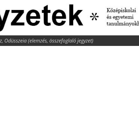
z, Odüsszeia (elemzés, összefoglaló jegyzet)