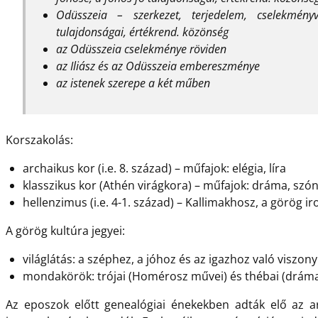
Odüsszeia – szerkezet, terjedelem, cselekmén
tulajdonságai, értékrend. közönség
az Odüsszeia cselekménye röviden
az Iliász és az Odüsszeia embereszménye
az istenek szerepe a két műben
Korszakolás:
archaikus kor (i.e. 8. század) – műfajok: elégia, líra
klasszikus kor (Athén virágkora) – műfajok: dráma, szó
hellenzimus (i.e. 4-1. század) – Kallimakhosz, a görög 
A görög kultúra jegyei:
világlátás: a széphez, a jóhoz és az igazhoz való viszony
mondakörök: trójai (Homérosz művei) és thébai (dráma
Az eposzok előtt genealógiai énekekben adták elő az ar