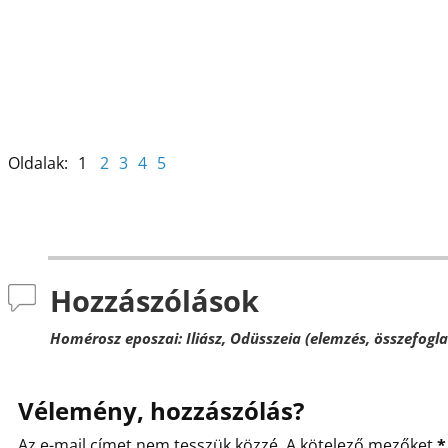
o
g
k
Oldalak:
1
2
3
4
5
Hozzászólások
Homérosz eposzai: Iliász, Odüsszeia (elemzés, összefogla
Vélemény, hozzászólás?
Az e-mail címet nem tesszük közzé.
A kötelező mezőket
*