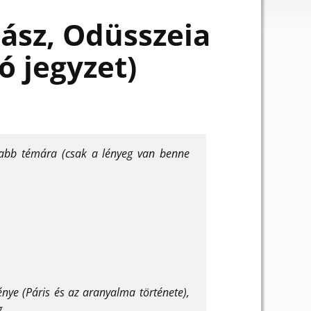
iász, Odüsszeia
ó jegyzet)
ágabb témára (csak a lényeg van benne
énye (Páris és az aranyalma története),
g