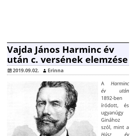
Vajda János Harminc év
után c. versének elemzése
2019.09.02.
Erinna
A
Harminc
év után
1892-ben
íródott, és
ugyanúgy
Ginához
szól, mint a
Húsz év