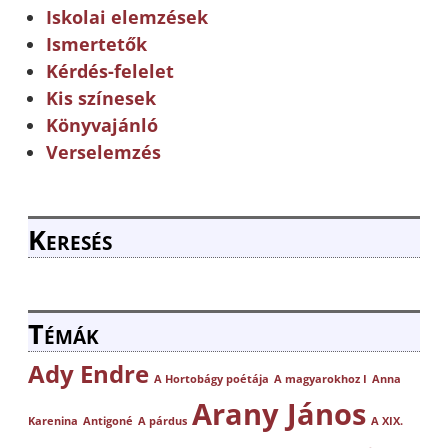
Iskolai elemzések
Ismertetők
Kérdés-felelet
Kis színesek
Könyvajánló
Verselemzés
Keresés
Témák
Ady Endre
A Hortobágy poétája
A magyarokhoz I
Anna
Arany János
Karenina
Antigoné
A párdus
A XIX.