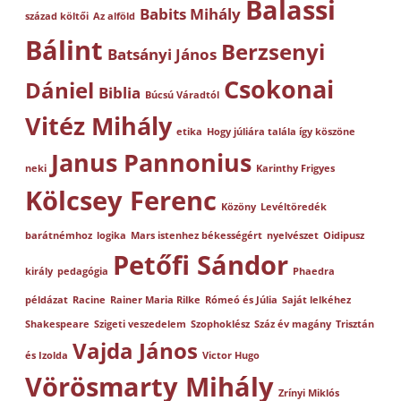
Balassi
Babits Mihály
század költői
Az alföld
Bálint
Berzsenyi
Batsányi János
Csokonai
Dániel
Biblia
Búcsú Váradtól
Vitéz Mihály
etika
Hogy júliára talála így köszöne
Janus Pannonius
neki
Karinthy Frigyes
Kölcsey Ferenc
Közöny
Levéltöredék
barátnémhoz
logika
Mars istenhez békességért
nyelvészet
Oidipusz
Petőfi Sándor
király
pedagógia
Phaedra
példázat
Racine
Rainer Maria Rilke
Rómeó és Júlia
Saját lelkéhez
Shakespeare
Szigeti veszedelem
Szophoklész
Száz év magány
Trisztán
Vajda János
és Izolda
Victor Hugo
Vörösmarty Mihály
Zrínyi Miklós