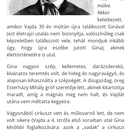
múlva
.
Akkor
keletkezett,
amikor Vajda 30 év múltán újra találkozott Ginával
(ezt életrajzi utalás nem bizonyítja, valószínűleg csak
képzeletben találkozott vele, tehát mondjuk inkább
úgy, hogy újra eszébe jutott Gina), akinek
élettörténetére is utal.
Gina nagyon szép, kellemetes, darázsderekú,
kívánatos teremtés volt, de hideg és nagyravágyó, és
alaposan kihasználta a szépségét. A dúsgazdag, öreg
Esterházy Mihály gróf szeretője lett, akinek kitartottja
maradt, amíg a mágnás meg nem halt, és Vajdát
utána sem méltatta kegyeire.
Vagyonából cirkuszt vett és műlovarnő lett, de nem
volt sikere (Vajda a 4. strófa első soraiban utal Gina
későbbi foglalkozására: azok a „vadak” a cirkuszi