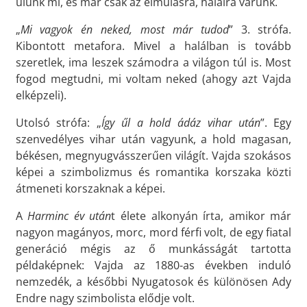
ülünk mi, és már csak az elmúlásra, halálra várunk.
„
Mi vagyok én neked, most már tudod
” 3. strófa.
Kibontott metafora. Mivel a halálban is tovább
szeretlek, ima leszek számodra a világon túl is. Most
fogod megtudni, mi voltam neked (ahogy azt Vajda
elképzeli).
Utolsó strófa: „
Így űl a hold ádáz vihar után
”. Egy
szenvedélyes vihar után vagyunk, a hold magasan,
békésen, megnyugvásszerűen világít. Vajda szokásos
képei a szimbolizmus és romantika korszaka közti
átmeneti korszaknak a képei.
A
Harminc év után
t élete alkonyán írta, amikor már
nagyon magányos, morc, mord férfi volt, de egy fiatal
generáció mégis az ő munkásságát tartotta
példaképnek: Vajda az 1880-as években induló
nemzedék, a későbbi Nyugatosok és különösen Ady
Endre nagy szimbolista elődje volt.