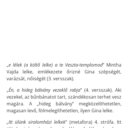
„
e lélek (a költő lelke) a te Veszta-templomod
” Mintha
Vajda lelke, emlékezete őrizné Gina szépségét,
varázsát, nőiségét (3. versszak).
„
Én, a hideg bálvány vezeklő rabja
” (4. versszak). Aki
vezekel, az bűnbánatot tart, szándékosan terhet vesz
magára. A „hideg bálvány” megközelíthetetlen,
magasan levő, fölmelegíthetetlen, ilyen Gina lelke.
„
Itt ülünk siralomházi lelkek
” (metafora) 4. strófa. Itt