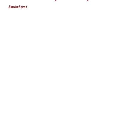
ősköltészet