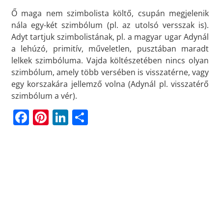
Ő maga nem szimbolista költő, csupán megjelenik
nála egy-két szimbólum (pl. az utolsó versszak is).
Adyt tartjuk szimbolistának, pl. a magyar ugar Adynál
a lehúzó, primitív, műveletlen, pusztában maradt
lelkek szimbóluma. Vajda költészetében nincs olyan
szimbólum, amely több versében is visszatérne, vagy
egy korszakára jellemző volna (Adynál pl. visszatérő
szimbólum a vér).
F
Pi
Li
O
a
n
n
ss
c
t
k
z
e
e
e
a
b
r
dI
m
o
e
n
e
o
st
g