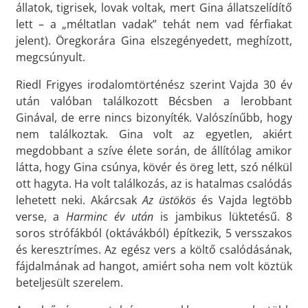
állatok, tigrisek, lovak voltak, mert Gina állatszelídítő
lett – a „méltatlan vadak” tehát nem vad férfiakat
jelent). Öregkorára Gina elszegényedett, meghízott,
megcsúnyult.
Riedl Frigyes irodalomtörténész szerint Vajda 30 év
után valóban találkozott Bécsben a lerobbant
Ginával, de erre nincs bizonyíték. Valószínűbb, hogy
nem találkoztak. Gina volt az egyetlen, akiért
megdobbant a szíve élete során, de állítólag amikor
látta, hogy Gina csúnya, kövér és öreg lett, szó nélkül
ott hagyta. Ha volt találkozás, az is hatalmas csalódás
lehetett neki. Akárcsak
Az üstökös
és Vajda legtöbb
verse, a
Harminc év után
is jambikus lüktetésű. 8
soros strófákból (oktávákból) építkezik, 5 versszakos
és keresztrímes. Az egész vers a költő csalódásának,
fájdalmának ad hangot, amiért soha nem volt köztük
beteljesült szerelem.