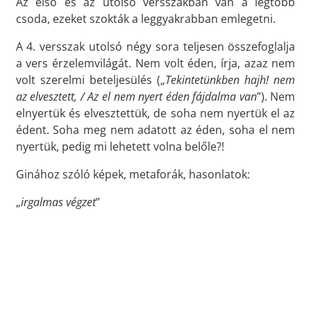
Az első és az utolsó versszakban van a legtöbb
csoda, ezeket szokták a leggyakrabban emlegetni.
A 4. versszak utolsó négy sora teljesen összefoglalja
a vers érzelemvilágát. Nem volt éden, írja, azaz nem
volt szerelmi beteljesülés („
Tekintetünkben hajh! nem
az elvesztett, / Az el nem nyert éden fájdalma van
”). Nem
elnyertük és elvesztettük, de soha nem nyertük el az
édent. Soha meg nem adatott az éden, soha el nem
nyertük, pedig mi lehetett volna belőle?!
Ginához szóló képek, metaforák, hasonlatok:
„
irgalmas végzet
”