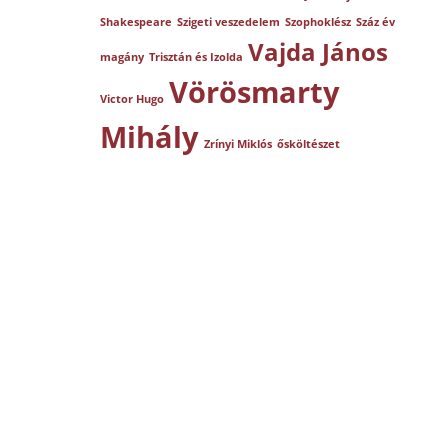
Shakespeare
Szigeti veszedelem
Szophoklész
Száz év
Vajda János
magány
Trisztán és Izolda
Vörösmarty
Victor Hugo
Mihály
Zrínyi Miklós
ősköltészet