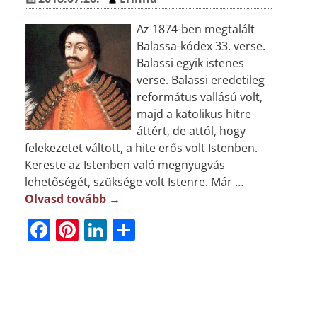
Az 1874-ben megtalált
Balassa-kódex 33. verse.
Balassi egyik istenes
verse. Balassi eredetileg
református vallású volt,
majd a katolikus hitre
áttért, de attól, hogy
felekezetet váltott, a hite erős volt Istenben.
Kereste az Istenben való megnyugvás
lehetőségét, szüksége volt Istenre. Már
…
Olvasd tovább →
F
Pi
Li
O
a
n
n
ss
c
t
k
z
e
e
e
a