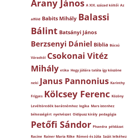
Arany János
A XIX. század költői
Az
Balassi
Babits Mihály
alföld
Bálint
Batsányi János
Berzsenyi Dániel
Biblia
Búcsú
Csokonai Vitéz
Váradtól
Mihály
etika
Hogy júliára talála így köszöne
Janus Pannonius
neki
Karinthy
Kölcsey Ferenc
Frigyes
Közöny
Levéltöredék barátnémhoz
logika
Mars istenhez
békességért
nyelvészet
Oidipusz király
pedagógia
Petőfi Sándor
Phaedra
példázat
Racine
Rainer Maria Rilke
Rómeó és Júlia
Saját lelkéhez