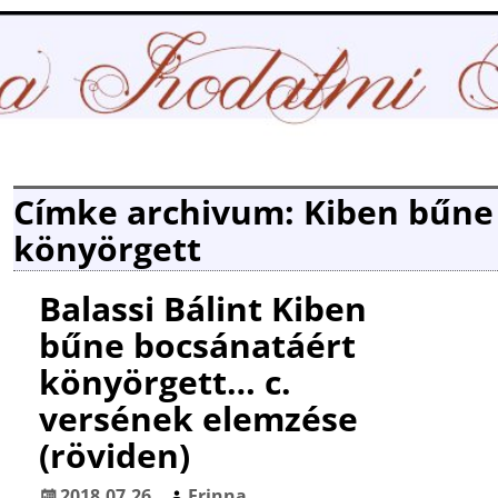
Címke archivum:
Kiben bűne
könyörgett
Balassi Bálint Kiben
bűne bocsánatáért
könyörgett… c.
versének elemzése
(röviden)
2018.07.26.
Erinna