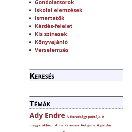
Gondolatsorok
Iskolai elemzések
Ismertetők
Kérdés-felelet
Kis színesek
Könyvajánló
Verselemzés
Keresés
Témák
Ady Endre
A Hortobágy poétája
A
magyarokhoz I
Anna Karenina
Antigoné
A párdus