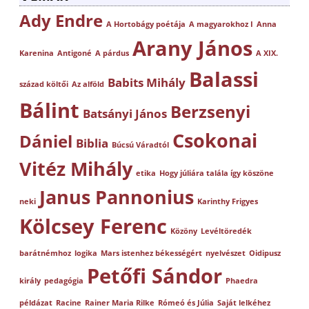
Ady Endre
A Hortobágy poétája
A magyarokhoz I
Anna
Arany János
Karenina
Antigoné
A párdus
A XIX.
Balassi
Babits Mihály
század költői
Az alföld
Bálint
Berzsenyi
Batsányi János
Csokonai
Dániel
Biblia
Búcsú Váradtól
Vitéz Mihály
etika
Hogy júliára talála így köszöne
Janus Pannonius
neki
Karinthy Frigyes
Kölcsey Ferenc
Közöny
Levéltöredék
barátnémhoz
logika
Mars istenhez békességért
nyelvészet
Oidipusz
Petőfi Sándor
király
pedagógia
Phaedra
példázat
Racine
Rainer Maria Rilke
Rómeó és Júlia
Saját lelkéhez