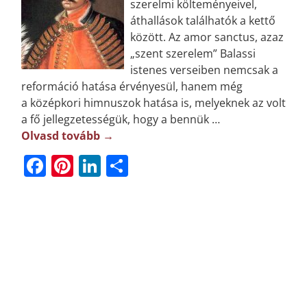
szerelmi költeményeivel,
áthallások találhatók a kettő
között. Az amor sanctus, azaz
„szent szerelem” Balassi
istenes verseiben nemcsak a
reformáció hatása érvényesül, hanem még
a középkori himnuszok hatása is, melyeknek az volt
a fő jellegzetességük, hogy a bennük
…
Olvasd tovább →
F
Pi
Li
O
a
n
n
ss
c
t
k
z
e
e
e
a
b
r
dI
m
o
e
n
e
o
st
g