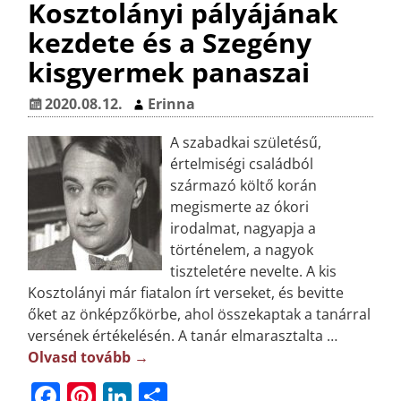
Kosztolányi pályájának
e
e
e
a
kezdete és a Szegény
b
r
dI
m
kisgyermek panaszai
o
e
n
e
o
st
g
2020.08.12.
Erinna
k
A szabadkai születésű,
értelmiségi családból
származó költő korán
megismerte az ókori
irodalmat, nagyapja a
történelem, a nagyok
tiszteletére nevelte. A kis
Kosztolányi már fiatalon írt verseket, és bevitte
őket az önképzőkörbe, ahol összekaptak a tanárral
versének értékelésén. A tanár elmarasztalta
…
Olvasd tovább →
F
Pi
Li
O