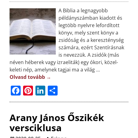
A Biblia a legnagyobb
példányszámban kiadott és
legtöbb nyelvre lefordított
könyv, mely szent könyv a
zsidóság és a kereszténység
számára, ezért Szentírásnak
is nevezzük. A zsidók (más
néven héberek vagy izraeliták) egy ókori, közel-
keleti nép, amelynek tagjai ma a világ
…
Olvasd tovább →
F
Pi
Li
O
a
n
n
ss
c
t
k
z
Arany János Őszikék
e
e
e
a
versciklusa
b
r
dI
m