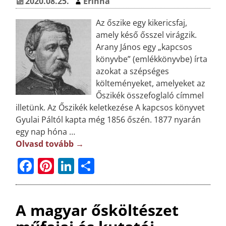
o
e
n
e
2020.08.25.
Erinna
o
st
g
Az őszike egy kikericsfaj,
k
amely késő ősszel virágzik.
Arany János egy „kapcsos
könyvbe” (emlékkönyvbe) írta
azokat a szépséges
költeményeket, amelyeket az
Őszikék összefoglaló címmel
illetünk. Az Őszikék keletkezése A kapcsos könyvet
Gyulai Páltól kapta még 1856 őszén. 1877 nyarán
egy nap hóna
…
Olvasd tovább →
F
Pi
Li
O
a
n
n
ss
c
t
k
z
A magyar ősköltészet
e
e
e
a