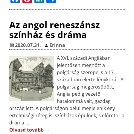
a
n
n
ss
c
t
k
z
Az angol reneszánsz
e
e
e
a
színház és dráma
b
r
dI
m
o
e
n
e
2020.07.31.
Erinna
o
st
g
A XVI. századi Angliában
k
jelentősen megnőtt a
polgárság szerepe, s a 17.
században elérte fénykorát. A
polgárság megerősödött,
Anglia pedig vezető
hatalommá vált, gazdag
ország lett. A polgárságon belül megjelenik egy
értelmiségi réteg is, színházak épülnek, s előretör a
dráma
…
Olvasd tovább →