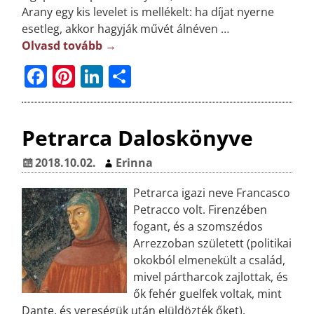
Arany egy kis levelet is mellékelt: ha díjat nyerne
esetleg, akkor hagyják művét álnéven
…
Olvasd tovább →
F
Pi
Li
O
a
n
n
ss
c
t
k
z
Petrarca Daloskönyve
e
e
e
a
b
r
dI
m
2018.10.02.
Erinna
o
e
n
e
Petrarca igazi neve Francasco
o
st
g
Petracco volt. Firenzében
k
fogant, és a szomszédos
Arrezzoban született (politikai
okokból elmenekült a család,
mivel pártharcok zajlottak, és
ők fehér guelfek voltak, mint
Dante, és vereségük után elüldözték őket).