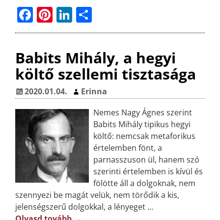
F
Pi
Li
O
a
n
n
ss
c
t
k
z
Babits Mihály, a hegyi
e
e
e
a
költő szellemi tisztasága
b
r
dI
m
o
e
n
e
2020.01.04.
Erinna
o
st
g
Nemes Nagy Ágnes szerint
k
Babits Mihály tipikus hegyi
költő: nemcsak metaforikus
értelemben fönt, a
parnasszuson ül, hanem szó
szerinti értelemben is kívül és
fölötte áll a dolgoknak, nem
szennyezi be magát velük, nem törődik a kis,
jelenségszerű dolgokkal, a lényeget
…
Olvasd tovább →