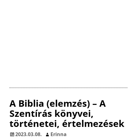
k
A Biblia (elemzés) – A
Szentírás könyvei,
történetei, értelmezések
2023.03.08.
Erinna