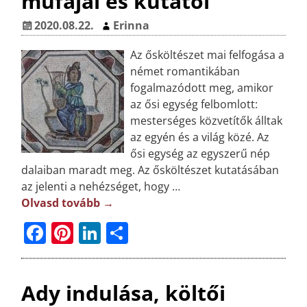
műfajai és kutatói
b
r
dI
m
o
e
n
e
2020.08.22.
Erinna
o
st
g
Az ősköltészet mai felfogása a
k
német romantikában
fogalmazódott meg, amikor
az ősi egység felbomlott:
mesterséges közvetítők álltak
az egyén és a világ közé. Az
ősi egység az egyszerű nép
dalaiban maradt meg. Az ősköltészet kutatásában
az jelenti a nehézséget, hogy
…
Olvasd tovább →
F
Pi
Li
O
a
n
n
ss
c
t
k
z
Ady indulása, költői
e
e
e
a