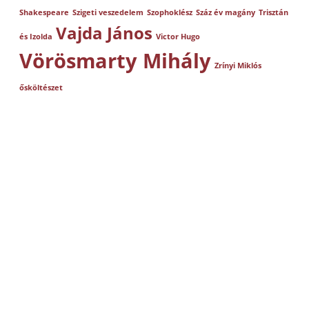
Shakespeare
Szigeti veszedelem
Szophoklész
Száz év magány
Trisztán
Vajda János
és Izolda
Victor Hugo
Vörösmarty Mihály
Zrínyi Miklós
ősköltészet