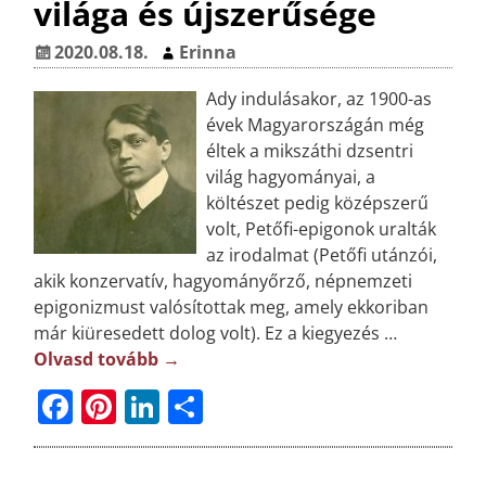
világa és újszerűsége
b
r
dI
m
o
e
n
e
2020.08.18.
Erinna
o
st
g
Ady indulásakor, az 1900-as
k
évek Magyarországán még
éltek a mikszáthi dzsentri
világ hagyományai, a
költészet pedig középszerű
volt, Petőfi-epigonok uralták
az irodalmat (Petőfi utánzói,
akik konzervatív, hagyományőrző, népnemzeti
epigonizmust valósítottak meg, amely ekkoriban
már kiüresedett dolog volt). Ez a kiegyezés
…
Olvasd tovább →
F
Pi
Li
O
a
n
n
ss
c
t
k
z