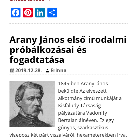
F
Pi
Li
O
a
n
n
ss
c
t
k
z
Arany János első irodalmi
e
e
e
a
próbálkozásai és
b
r
dI
m
fogadtatása
o
e
n
e
o
st
g
2019.12.28.
Erinna
k
1845-ben Arany János
beküldte Az elveszett
alkotmány című munkáját a
Kisfaludy Társaság
pályázatára Vadonffy
Bertalan álnéven. Ez egy
gúnyos, szarkasztikus
vígeposz két párt viszályáról, hexameterekben írva.