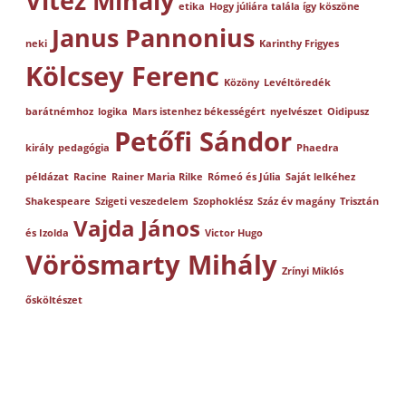
Vitéz Mihály
etika
Hogy júliára talála így köszöne
Janus Pannonius
neki
Karinthy Frigyes
Kölcsey Ferenc
Közöny
Levéltöredék
barátnémhoz
logika
Mars istenhez békességért
nyelvészet
Oidipusz
Petőfi Sándor
király
pedagógia
Phaedra
példázat
Racine
Rainer Maria Rilke
Rómeó és Júlia
Saját lelkéhez
Shakespeare
Szigeti veszedelem
Szophoklész
Száz év magány
Trisztán
Vajda János
és Izolda
Victor Hugo
Vörösmarty Mihály
Zrínyi Miklós
ősköltészet