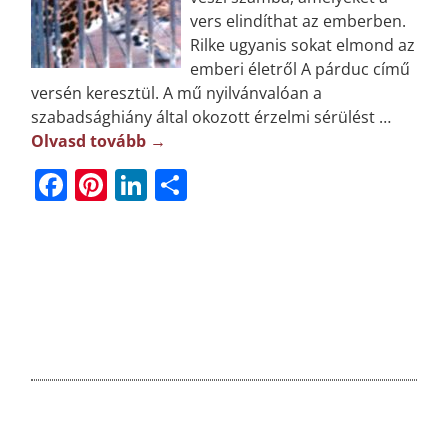
vers elindíthat az emberben.
Rilke ugyanis sokat elmond az
emberi életről A párduc című
versén keresztül. A mű nyilvánvalóan a
szabadsághiány által okozott érzelmi sérülést
…
Olvasd tovább →
F
Pi
Li
O
a
n
n
ss
c
t
k
z
e
e
e
a
b
r
dI
m
o
e
n
e
o
st
g
k