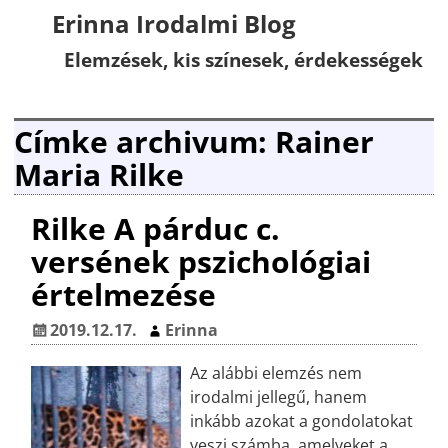
Erinna Irodalmi Blog
Elemzések, kis színesek, érdekességek
Címke archivum:
Rainer
Maria Rilke
Rilke A párduc c.
versének pszichológiai
értelmezése
2019.12.17.
Erinna
Az alábbi elemzés nem
irodalmi jellegű, hanem
inkább azokat a gondolatokat
veszi számba, amelyeket a