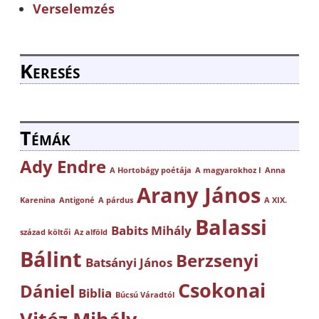
Verselemzés
Keresés
Témák
Ady Endre
A Hortobágy poétája
A magyarokhoz I
Anna
Arany János
Karenina
Antigoné
A párdus
A XIX.
Balassi
Babits Mihály
század költői
Az alföld
Bálint
Berzsenyi
Batsányi János
Csokonai
Dániel
Biblia
Búcsú Váradtól