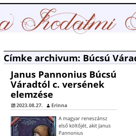
Címke archivum:
Búcsú Vára
Janus Pannonius Búcsú
Váradtól c. versének
elemzése
2023.08.27.
Erinna
A magyar reneszánsz
első költőjét, akit Janus
Pannonius