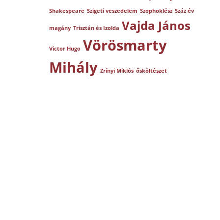
Shakespeare
Szigeti veszedelem
Szophoklész
Száz év
Vajda János
magány
Trisztán és Izolda
Vörösmarty
Victor Hugo
Mihály
Zrínyi Miklós
ősköltészet