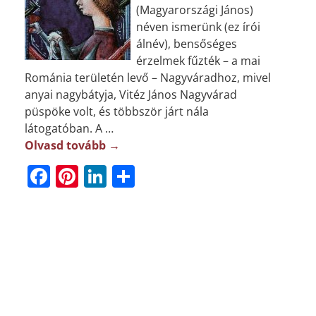
(Magyarországi János)
néven ismerünk (ez írói
álnév), bensőséges
érzelmek fűzték – a mai
Románia területén levő – Nagyváradhoz, mivel
anyai nagybátyja, Vitéz János Nagyvárad
püspöke volt, és többször járt nála
látogatóban. A
…
Olvasd tovább →
F
Pi
Li
O
a
n
n
ss
c
t
k
z
e
e
e
a
b
r
dI
m
o
e
n
e
o
st
g