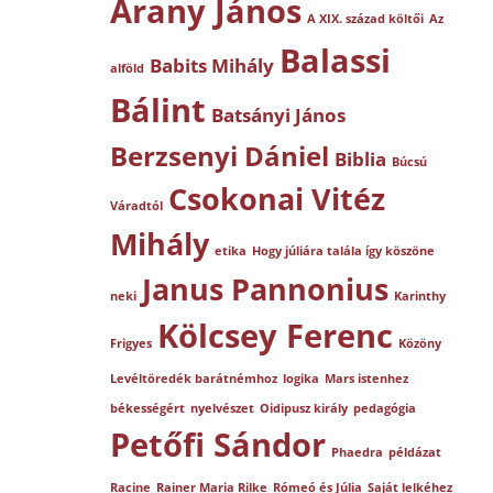
Arany János
A XIX. század költői
Az
Balassi
Babits Mihály
alföld
Bálint
Batsányi János
Berzsenyi Dániel
Biblia
Búcsú
Csokonai Vitéz
Váradtól
Mihály
etika
Hogy júliára talála így köszöne
Janus Pannonius
neki
Karinthy
Kölcsey Ferenc
Frigyes
Közöny
Levéltöredék barátnémhoz
logika
Mars istenhez
békességért
nyelvészet
Oidipusz király
pedagógia
Petőfi Sándor
Phaedra
példázat
Racine
Rainer Maria Rilke
Rómeó és Júlia
Saját lelkéhez