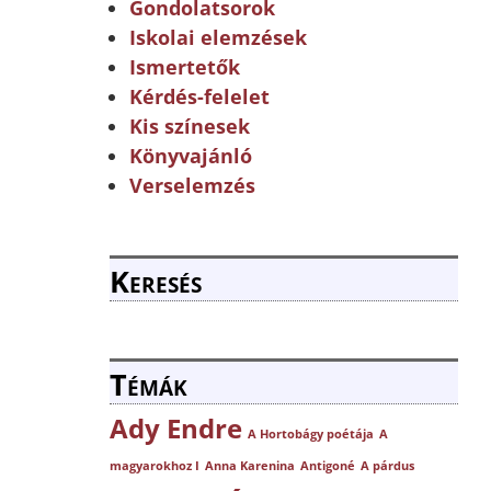
Gondolatsorok
Iskolai elemzések
Ismertetők
Kérdés-felelet
Kis színesek
Könyvajánló
Verselemzés
Keresés
Témák
Ady Endre
A Hortobágy poétája
A
magyarokhoz I
Anna Karenina
Antigoné
A párdus