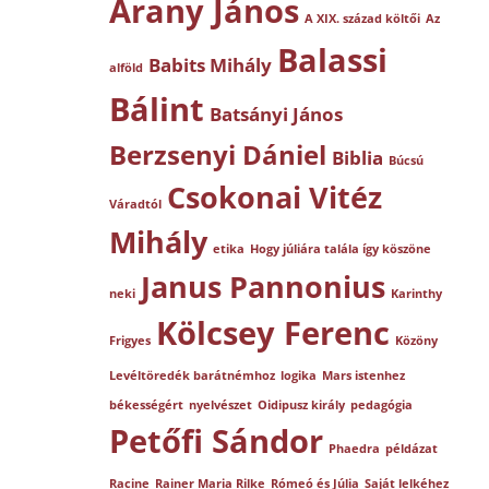
Arany János
A XIX. század költői
Az
Balassi
Babits Mihály
alföld
Bálint
Batsányi János
Berzsenyi Dániel
Biblia
Búcsú
Csokonai Vitéz
Váradtól
Mihály
etika
Hogy júliára talála így köszöne
Janus Pannonius
neki
Karinthy
Kölcsey Ferenc
Frigyes
Közöny
Levéltöredék barátnémhoz
logika
Mars istenhez
békességért
nyelvészet
Oidipusz király
pedagógia
Petőfi Sándor
Phaedra
példázat
Racine
Rainer Maria Rilke
Rómeó és Júlia
Saját lelkéhez