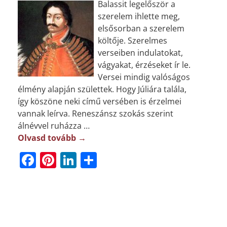
Balassit legelőször a
szerelem ihlette meg,
elsősorban a szerelem
költője. Szerelmes
verseiben indulatokat,
vágyakat, érzéseket ír le.
Versei mindig valóságos
élmény alapján születtek. Hogy Júliára talála,
így köszöne neki című versében is érzelmei
vannak leírva. Reneszánsz szokás szerint
álnévvel ruházza
…
Olvasd tovább →
F
Pi
Li
O
a
n
n
ss
c
t
k
z
e
e
e
a
b
r
dI
m