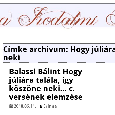
Címke archivum:
Hogy júliár
neki
Balassi Bálint Hogy
júliára talála, így
köszöne neki… c.
versének elemzése
2018.06.11.
Erinna