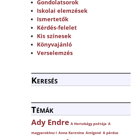
Gondolatsorok
Iskolai elemzések
Ismertetők
Kérdés-felelet
Kis színesek
Könyvajánló
Verselemzés
Keresés
Témák
Ady Endre
A Hortobágy poétája
A
magyarokhoz I
Anna Karenina
Antigoné
A párdus