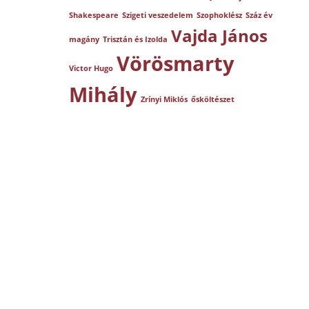
Shakespeare
Szigeti veszedelem
Szophoklész
Száz év
Vajda János
magány
Trisztán és Izolda
Vörösmarty
Victor Hugo
Mihály
Zrínyi Miklós
ősköltészet