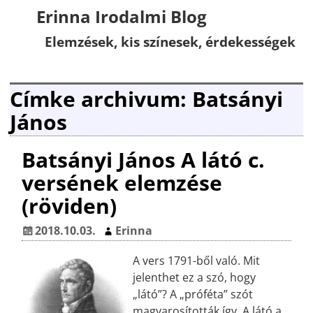
Erinna Irodalmi Blog
Elemzések, kis színesek, érdekességek
Címke archivum:
Batsányi
János
Batsányi János A látó c.
versének elemzése
(röviden)
2018.10.03.
Erinna
A vers 1791-ből való. Mit
jelenthet ez a szó, hogy
„látó”? A „próféta” szót
magyarosították így. A látó a