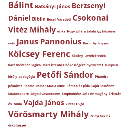
Bálint
Berzsenyi
Batsányi János
Csokonai
Dániel
Biblia
Búcsú Váradtól
Vitéz Mihály
etika
Hogy júliára talála így köszöne
Janus Pannonius
neki
Karinthy Frigyes
Kölcsey Ferenc
Közöny
Levéltöredék
barátnémhoz
logika
Mars istenhez békességért
nyelvészet
Oidipusz
Petőfi Sándor
király
pedagógia
Phaedra
példázat
Racine
Rainer Maria Rilke
Rómeó és Júlia
Saját lelkéhez
Shakespeare
Szigeti veszedelem
Szophoklész
Száz év magány
Trisztán
Vajda János
és Izolda
Victor Hugo
Vörösmarty Mihály
Zrínyi Miklós
ősköltészet