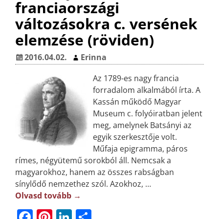
franciaországi
változásokra c. versének
elemzése (röviden)
2016.04.02.
Erinna
Az 1789-es nagy francia
forradalom alkalmából írta. A
Kassán működő Magyar
Museum c. folyóiratban jelent
meg, amelynek Batsányi az
egyik szerkesztője volt.
Műfaja epigramma, páros
rímes, négyütemű sorokból áll. Nemcsak a
magyarokhoz, hanem az összes rabságban
sínylődő nemzethez szól. Azokhoz,
…
Olvasd tovább →
F
Pi
Li
O