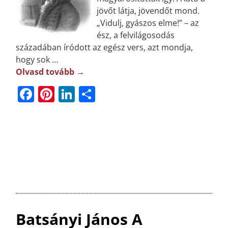
jövőt látja, jövendőt mond.
„Vidulj, gyászos elme!” – az
ész, a felvilágosodás
századában íródott az egész vers, azt mondja,
hogy sok
…
Olvasd tovább →
F
Pi
Li
O
a
n
n
ss
c
t
k
z
e
e
e
a
b
r
dI
m
o
e
n
e
o
st
g
k
Batsányi János A