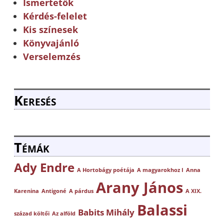
Ismertetők
Kérdés-felelet
Kis színesek
Könyvajánló
Verselemzés
Keresés
Témák
Ady Endre
A Hortobágy poétája
A magyarokhoz I
Anna
Arany János
Karenina
Antigoné
A párdus
A XIX.
Balassi
Babits Mihály
század költői
Az alföld