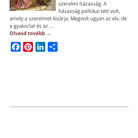
szerelmi házasság. A
házasság politikai tett volt,
amely a szerelmet kizárja. Megvolt ugyan az elv, de
a gyakorlat és az
…
Olvasd tovább →
F
Pi
Li
O
a
n
n
ss
c
t
k
z
e
e
e
a
b
r
dI
m
o
e
n
e
o
st
g
k