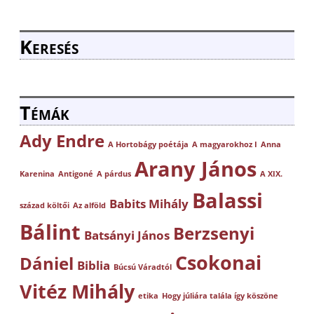
Keresés
Témák
Ady Endre
A Hortobágy poétája
A magyarokhoz I
Anna
Arany János
Karenina
Antigoné
A párdus
A XIX.
Balassi
Babits Mihály
század költői
Az alföld
Bálint
Berzsenyi
Batsányi János
Csokonai
Dániel
Biblia
Búcsú Váradtól
Vitéz Mihály
etika
Hogy júliára talála így köszöne