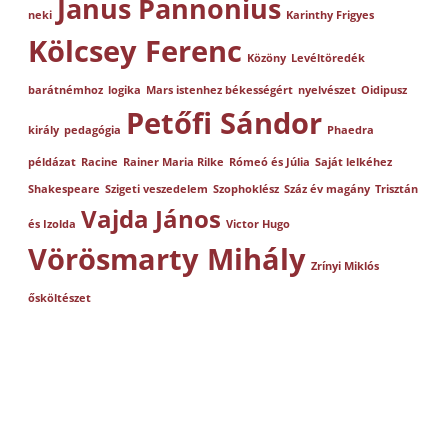
Janus Pannonius
neki
Karinthy Frigyes
Kölcsey Ferenc
Közöny
Levéltöredék
barátnémhoz
logika
Mars istenhez békességért
nyelvészet
Oidipusz
Petőfi Sándor
király
pedagógia
Phaedra
példázat
Racine
Rainer Maria Rilke
Rómeó és Júlia
Saját lelkéhez
Shakespeare
Szigeti veszedelem
Szophoklész
Száz év magány
Trisztán
Vajda János
és Izolda
Victor Hugo
Vörösmarty Mihály
Zrínyi Miklós
ősköltészet