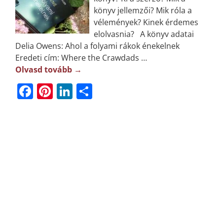
könyv jellemzői? Mik róla a
vélemények? Kinek érdemes
elolvasnia? A könyv adatai
Delia Owens: Ahol a folyami rákok énekelnek
Eredeti cím: Where the Crawdads
…
Olvasd tovább →
F
Pi
Li
O
a
n
n
ss
c
t
k
z
e
e
e
a
b
r
dI
m
o
e
n
e
o
st
g
k