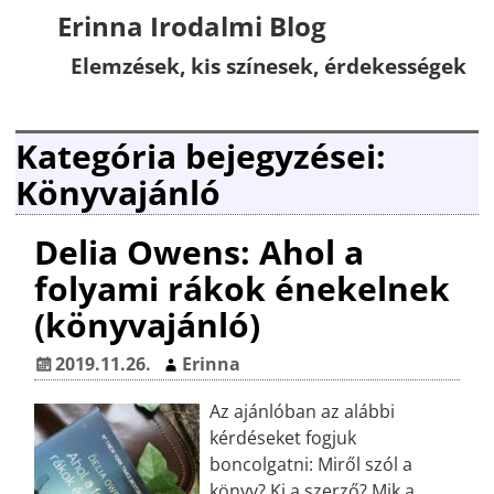
Erinna Irodalmi Blog
Elemzések, kis színesek, érdekességek
Kategória bejegyzései:
Könyvajánló
Delia Owens: Ahol a
folyami rákok énekelnek
(könyvajánló)
2019.11.26.
Erinna
Az ajánlóban az alábbi
kérdéseket fogjuk
boncolgatni: Miről szól a
könyv? Ki a szerző? Mik a