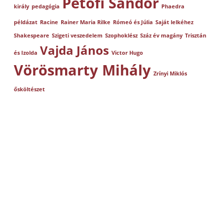
Petőfi Sándor
király
pedagógia
Phaedra
példázat
Racine
Rainer Maria Rilke
Rómeó és Júlia
Saját lelkéhez
Shakespeare
Szigeti veszedelem
Szophoklész
Száz év magány
Trisztán
Vajda János
és Izolda
Victor Hugo
Vörösmarty Mihály
Zrínyi Miklós
ősköltészet