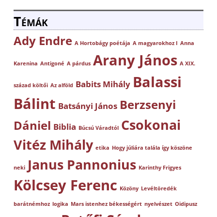
Témák
Ady Endre
A Hortobágy poétája
A magyarokhoz I
Anna
Arany János
Karenina
Antigoné
A párdus
A XIX.
Balassi
Babits Mihály
század költői
Az alföld
Bálint
Berzsenyi
Batsányi János
Csokonai
Dániel
Biblia
Búcsú Váradtól
Vitéz Mihály
etika
Hogy júliára talála így köszöne
Janus Pannonius
neki
Karinthy Frigyes
Kölcsey Ferenc
Közöny
Levéltöredék
barátnémhoz
logika
Mars istenhez békességért
nyelvészet
Oidipusz