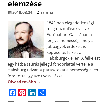
elemzése
o
e
n
e
o
st
g
2018.03.24.
Erinna
k
1846-ban elégedetlenségi
megmozdulások voltak
Európában. Galíciában a
lengyel nemesség, mely a
jobbágyok érdekeit is
képviselte, felkelt a
Habsburgok ellen. A felkelést
egy hátba szúrás jellegű fondorlattal verte le a
Habsburg udvar. A parasztokat a nemesség ellen
fordította, így azok vasvillákkal
…
Olvasd tovább →
F
Pi
Li
O
a
n
n
ss
c
t
k
z