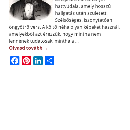
hattyúdala, amely hosszú
hallgatás után született.
Szélsőséges, iszonytatóan
öngyötrő vers. A költő néha olyan képeket használ,
amelyekből azt érezzük, hogy mintha nem
lennének tudatosak, mintha a
…
Olvasd tovább →
F
Pi
Li
O
a
n
n
ss
c
t
k
z
e
e
e
a
b
r
dI
m
o
e
n
e
o
st
g
k