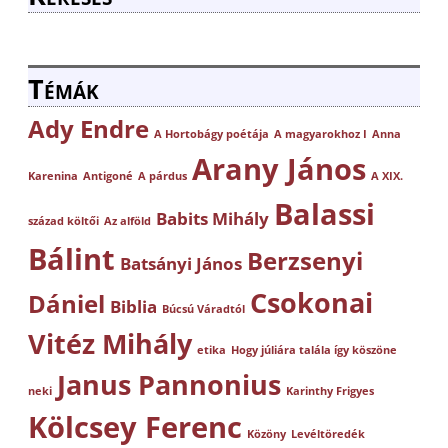
Témák
Ady Endre
A Hortobágy poétája
A magyarokhoz I
Anna
Arany János
Karenina
Antigoné
A párdus
A XIX.
Balassi
Babits Mihály
század költői
Az alföld
Bálint
Berzsenyi
Batsányi János
Csokonai
Dániel
Biblia
Búcsú Váradtól
Vitéz Mihály
etika
Hogy júliára talála így köszöne
Janus Pannonius
neki
Karinthy Frigyes
Kölcsey Ferenc
Közöny
Levéltöredék