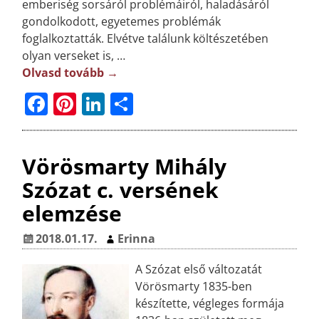
emberiség sorsáról problémáiról, haladásáról
gondolkodott, egyetemes problémák
foglalkoztatták. Elvétve találunk költészetében
olyan verseket is,
…
Olvasd tovább →
F
Pi
Li
O
a
n
n
ss
c
t
k
z
Vörösmarty Mihály
e
e
e
a
Szózat c. versének
b
r
dI
m
elemzése
o
e
n
e
o
st
g
2018.01.17.
Erinna
k
A Szózat első változatát
Vörösmarty 1835-ben
készítette, végleges formája