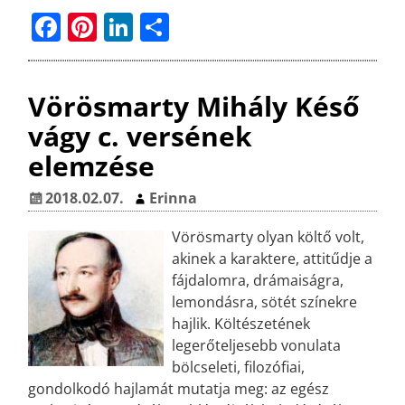
F
Pi
Li
O
a
n
n
ss
c
t
k
z
Vörösmarty Mihály Késő
e
e
e
a
vágy c. versének
b
r
dI
m
elemzése
o
e
n
e
o
st
g
2018.02.07.
Erinna
k
Vörösmarty olyan költő volt,
akinek a karaktere, attitűdje a
fájdalomra, drámaiságra,
lemondásra, sötét színekre
hajlik. Költészetének
legerőteljesebb vonulata
bölcseleti, filozófiai,
gondolkodó hajlamát mutatja meg: az egész