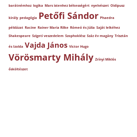
barátnémhoz
logika
Mars istenhez békességért
nyelvészet
Oidipusz
Petőfi Sándor
király
pedagógia
Phaedra
példázat
Racine
Rainer Maria Rilke
Rómeó és Júlia
Saját lelkéhez
Shakespeare
Szigeti veszedelem
Szophoklész
Száz év magány
Trisztán
Vajda János
és Izolda
Victor Hugo
Vörösmarty Mihály
Zrínyi Miklós
ősköltészet