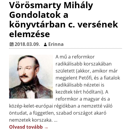
Vörösmarty Mihály
e
e
e
a
Gondolatok a
b
r
dI
m
könyvtárban c. versének
o
e
n
e
elemzése
o
st
g
k
2018.03.09.
Erinna
A mű a reformkor
radikálisabb korszakában
született (akkor, amikor már
megjelent Petőfi, és a fiatalok
radikálisabb nézetei is
kezdtek tért hódítani). A
reformkor a magyar és a
közép-kelet-európai régiókban a nemzetté váló
öntudat, a független, szabad országot akaró
nemzetek korszaka.
…
Olvasd tovább →