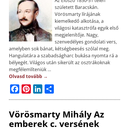
Az Előszó 1850-51 telén
született Baracskán.
Vörösmarty lírájának
kiemelkedő alkotása, a
világosi katasztrófa egyik első
megjelenítője. Nagy,
szenvedélyes gondolati vers,
amelyben sok bánat, kétségbeesés szólal meg.
Hangulatára a szabadságharc bukása nyomta rá a
bélyegét. Világos után sikerült az osztrákoknak
megfélemlíteniük
…
Olvasd tovább →
F
Pi
Li
O
a
n
n
ss
c
t
k
z
Vörösmarty Mihály Az
e
e
e
a
emberek c. versének
b
r
dI
m