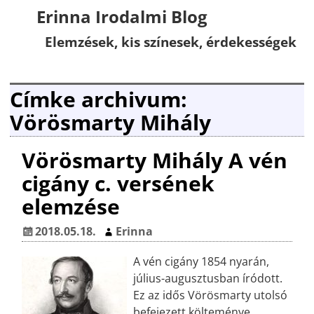
Erinna Irodalmi Blog
Elemzések, kis színesek, érdekességek
Címke archivum:
Vörösmarty Mihály
Vörösmarty Mihály A vén
cigány c. versének
elemzése
2018.05.18.
Erinna
A vén cigány 1854 nyarán,
július-augusztusban íródott.
Ez az idős Vörösmarty utolsó
befejezett költeménye,