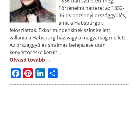
1836-ban született meg.
Történelmi háttere: az 1832-
36-os pozsonyi országgyűlés,
amit a Habsburgok
feloszlattak. Ekkor mindenkinek színt kellett
vallania a Habsburg-ház vagy a magyarság mellett.
Az országgyűlés siralmas befejezése után
kenyértörésre került
…
Olvasd tovább →
F
Pi
Li
O
a
n
n
ss
c
t
k
z
e
e
e
a
b
r
dI
m
o
e
n
e
o
st
g