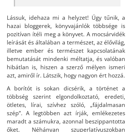
Lássuk, idehaza mi a helyzet! Úgy tűnik, a
hazai bloggerek, könyvajánlók többsége is
pozitívan ítéli meg a könyvet. A mocsárvidék
leírását és általában a természet, az élővilág,
illetve ember és természet kapcsolatának
bemutatását mindenki méltatja, és valóban
hibátlan is, hiszen a szerző mélyen ismeri
azt, amiről ír. Látszik, hogy nagyon ért hozzá.
A borítót is sokan dicsérik, a történet a
többség szerint elgondolkoztató, eredeti,
ötletes, lírai, szívhez szóló, „fájdalmasan
szép”. A legtöbben azt írják, emlékezetes
maradt a számukra, azonnal beszippantotta
őket. Néhányan szuperlatívuszokban