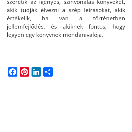
szeretik az igényes, színvonalas könyveket,
akik tudják élvezni a szép leírásokat, akik
értékelik, ha van a történetben
jellemfejlődés, és akiknek fontos, hogy
legyen egy könyvnek mondanivalója.
F
Pi
Li
O
a
n
n
ss
c
t
k
z
e
e
e
a
b
r
dI
m
o
e
n
e
o
st
g