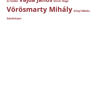
és Izolda
Victor Hugo
Vörösmarty Mihály
Zrínyi Miklós
ősköltészet