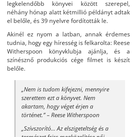
legkelendőbb könyvei között szerepel,
néhány hónap alatt kétmillió példányt adtak
el belőle, és 39 nyelvre fordították le.
Akinél ez nyom a latban, annak érdemes
tudnia, hogy egy híresség is felkarolta: Reese
Witherspoon könyvklubja ajánlja, és a
színésznő produkciós cége filmet is készít
belőle.
„Nem is tudom kifejezni, mennyire
szerettem ezt a könyvet. Nem
akartam, hogy véget érjen a
történet.”
– Reese Witherspoon
„
Szívszorító… Az elszigeteltség és a
természet friss megközelítése női