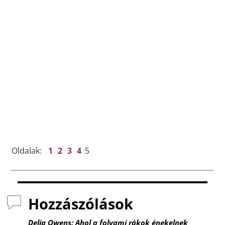
k
Oldalak:
1
2
3
4
5
Hozzászólások
Delia Owens: Ahol a folyami rákok énekelnek