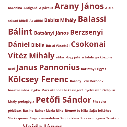
Arany János
Karenina
Antigoné
A párdus
A XIX.
Balassi
Babits Mihály
század költői
Az alföld
Bálint
Berzsenyi
Batsányi János
Csokonai
Dániel
Biblia
Búcsú Váradtól
Vitéz Mihály
etika
Hogy júliára talála így köszöne
Janus Pannonius
neki
Karinthy Frigyes
Kölcsey Ferenc
Közöny
Levéltöredék
barátnémhoz
logika
Mars istenhez békességért
nyelvészet
Oidipusz
Petőfi Sándor
király
pedagógia
Phaedra
példázat
Racine
Rainer Maria Rilke
Rómeó és Júlia
Saját lelkéhez
Shakespeare
Szigeti veszedelem
Szophoklész
Száz év magány
Trisztán
Vajda János