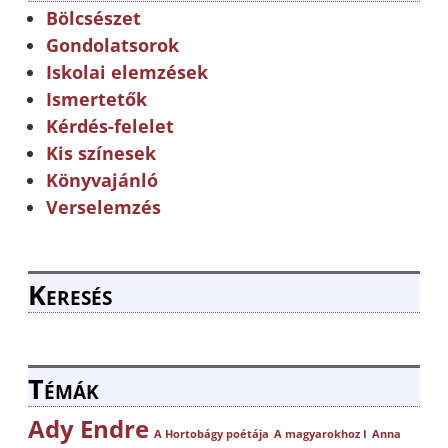
Bölcsészet
Gondolatsorok
Iskolai elemzések
Ismertetők
Kérdés-felelet
Kis színesek
Könyvajánló
Verselemzés
Keresés
Témák
Ady Endre
A Hortobágy poétája
A magyarokhoz I
Anna